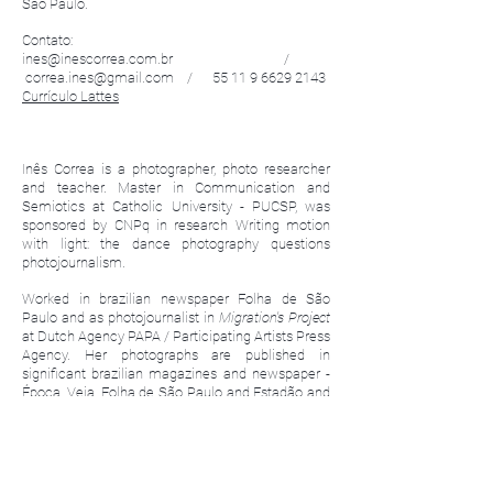
São Paulo.
Contato:
ines@inescorrea.com.br /
correa.ines@gmail.com / 55 11 9 6629 2143
Currículo Lattes
Inês Correa is a photographer, photo researcher
and teacher. Master in Communication and
Semiotics at Catholic University - PUCSP, was
sponsored by CNPq in research Writing motion
with light: the dance photography questions
photojournalism.
Worked in brazilian newspaper Folha de São
Paulo and as photojournalist in
Migration's Project
at Dutch Agency PAPA / Participating Artists Press
Agency. Her photographs are published in
significant brazilian magazines and newspaper -
Época, Veja, Folha de São Paulo and Estadão and
published in Cultural Center of Spain - Santo
Domingo and
Tanztendenz
- Munich / Germany.
Photograph Lost Body, of her own, was selected to
participate in
Public Bedroom
, an exhibition at
Noorderlicht Photo Festival
in Amsterdam /