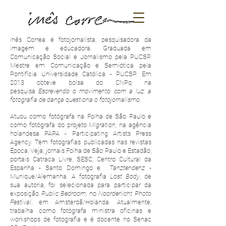
Inês Correa é fotojornalista, pesquisadora da
imagem e educadora. Graduada em
Comunicação Social e Jornalismo pela PUCSP.
Mestre em Comunicação e Semiótica pela
Pontifícia Universidade Católica - PUCSP. Em
2013 obteve bolsa do CNPq na
pesquisa
Escrevendo o movimento com a luz: a
fotografia de dança questiona o fotojornalismo.
Atuou como fotógrafa na Folha de São Paulo e
como fotógrafa do projeto
Migration
, na agência
holandesa PAPA - Participating Artists Press
Agency. Tem fotografias publicadas nas revistas
Época, Veja; jornais Folha de São Paulo e Estadão;
portais Catraca Livre, SESC, Centro Cultural da
Espanha - Santo Domingo e
Tanztendenz
-
Munique/Alemanha. A fotografia
Lost Body
, de
sua autoria, foi selecionada para participar da
exposição
Public Bedroom
, no
Noorderlicht Photo
Festival
, em Amsterdã/Holanda. Atualmente,
trabalha como fotógrafa ministra oficinas e
workshops de fotografia e é docente no Senac